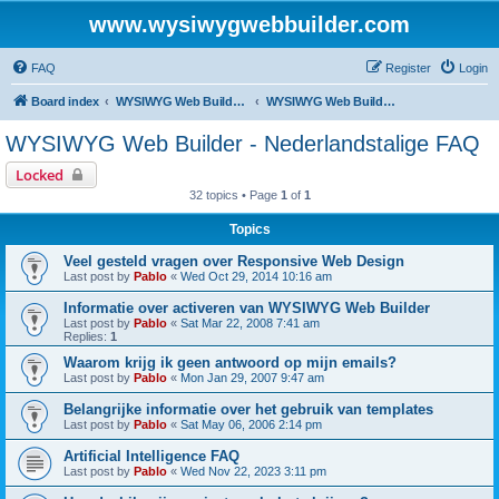
www.wysiwygwebbuilder.com
FAQ
Register
Login
Board index
WYSIWYG Web Builder - Dutch Support
WYSIWYG Web Builder - Nederlandstalige FAQ
WYSIWYG Web Builder - Nederlandstalige FAQ
Locked
32 topics • Page
1
of
1
Topics
Veel gesteld vragen over Responsive Web Design
Last post by
Pablo
«
Wed Oct 29, 2014 10:16 am
Informatie over activeren van WYSIWYG Web Builder
Last post by
Pablo
«
Sat Mar 22, 2008 7:41 am
Replies:
1
Waarom krijg ik geen antwoord op mijn emails?
Last post by
Pablo
«
Mon Jan 29, 2007 9:47 am
Belangrijke informatie over het gebruik van templates
Last post by
Pablo
«
Sat May 06, 2006 2:14 pm
Artificial Intelligence FAQ
Last post by
Pablo
«
Wed Nov 22, 2023 3:11 pm