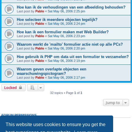
Hoe kan ik de verhoudingen van een afbeelding behouden?
Last post by
Pablo
«
Sat May 06, 2006 2:25 pm
Hoe selecteer ik meerdere objecten tegelijk?
Last post by
Pablo
«
Sat May 06, 2006 2:24 pm
Hoe kan ik een formulier maken met Web Builder?
Last post by
Pablo
«
Sat May 06, 2006 2:23 pm
Waarom werkt de 'mailto' formulier actie niet op alle PCs?
Last post by
Pablo
«
Sat May 06, 2006 2:20 pm
Hoe gebruik ik PHP om data uit een formulier te verzamelen?
Last post by
Pablo
«
Sat May 06, 2006 2:19 pm
Waarom geven overlapte objecten een
waarschuwingspictogram?
Last post by
Pablo
«
Sat May 06, 2006 2:17 pm
Locked
32 topics • Page
1
of
1
Jump to
FORUM PERMISSIONS
You
cannot
post new topics in this forum
This website uses cookies to ensure you get the
You
cannot
reply to topics in this forum
You
cannot
edit your posts in this forum