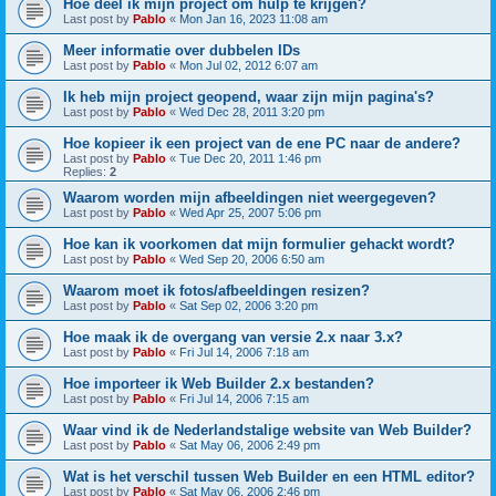
Hoe deel ik mijn project om hulp te krijgen?
Last post by
Pablo
«
Mon Jan 16, 2023 11:08 am
Meer informatie over dubbelen IDs
Last post by
Pablo
«
Mon Jul 02, 2012 6:07 am
Ik heb mijn project geopend, waar zijn mijn pagina's?
Last post by
Pablo
«
Wed Dec 28, 2011 3:20 pm
Hoe kopieer ik een project van de ene PC naar de andere?
Last post by
Pablo
«
Tue Dec 20, 2011 1:46 pm
Replies:
2
Waarom worden mijn afbeeldingen niet weergegeven?
Last post by
Pablo
«
Wed Apr 25, 2007 5:06 pm
Hoe kan ik voorkomen dat mijn formulier gehackt wordt?
Last post by
Pablo
«
Wed Sep 20, 2006 6:50 am
Waarom moet ik fotos/afbeeldingen resizen?
Last post by
Pablo
«
Sat Sep 02, 2006 3:20 pm
Hoe maak ik de overgang van versie 2.x naar 3.x?
Last post by
Pablo
«
Fri Jul 14, 2006 7:18 am
Hoe importeer ik Web Builder 2.x bestanden?
Last post by
Pablo
«
Fri Jul 14, 2006 7:15 am
Waar vind ik de Nederlandstalige website van Web Builder?
Last post by
Pablo
«
Sat May 06, 2006 2:49 pm
Wat is het verschil tussen Web Builder en een HTML editor?
Last post by
Pablo
«
Sat May 06, 2006 2:46 pm