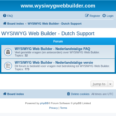
www.wysiwygwebbuilder.com
FAQ
Register
Login
Board index
WYSIWYG Web Builder - Dutch Support
WYSIWYG Web Builder - Dutch Support
Forum
WYSIWYG Web Builder - Nederlandstalige FAQ
Veel gestelde vragen (en antwoorden) over WYSIWYG Web Builder.
Topics:
32
WYSIWYG Web Builder - Nederlandstalige versie
Dit forum is bedoeld voor vragen met betrekking tot WYSIWYG Web Builder.
Topics:
773
Jump to
Board index
Delete cookies
All times are
UTC
Powered by
phpBB
® Forum Software © phpBB Limited
Privacy
|
Terms